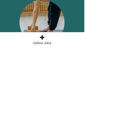
VARAA AIKA
VALMENNUKSET
Valmennuksiamme ovat: TRE
yksilövalmennus,
hyvinvointivalmennus,
liikuntaneuvonta
Anna lahjaksi hyvinvointia