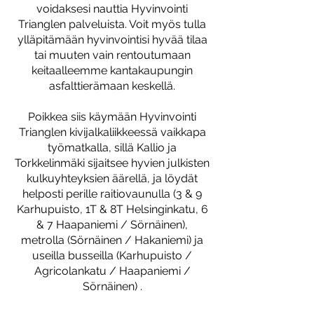
voidaksesi nauttia Hyvinvointi
Trianglen palveluista. Voit myös tulla
ylläpitämään hyvinvointisi hyvää tilaa
tai muuten vain rentoutumaan
keitaalleemme kantakaupungin
asfalttierämaan keskellä.
Poikkea siis käymään Hyvinvointi
Trianglen kivijalkaliikkeessä vaikkapa
työmatkalla, sillä Kallio ja
Torkkelinmäki sijaitsee hyvien julkisten
kulkuyhteyksien äärellä, ja löydät
helposti perille raitiovaunulla (3 & 9
Karhupuisto, 1T & 8T Helsinginkatu, 6
& 7 Haapaniemi / Sörnäinen),
metrolla (Sörnäinen / Hakaniemi) ja
useilla busseilla (Karhupuisto /
Agricolankatu / Haapaniemi /
Sörnäinen) .