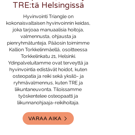
TRE:tä Helsingissä
Hyvinvointi Triangle on
kokonaisvaltaisen hyvinvoinnin keidas,
joka tarjoaa manuaalisia hoitoja,
valmennusta, ohjausta ja
pienryhmätunteja. Pääosin toimimme
Kallion Torkkelinmäellä, osoitteessa
Torkkelinkatu 21, Helsinki.
Ydinpalveluitamme ovat terveyttä ja
hyvinvointia edistävät hoidot, kuten
osteopatia ja reiki sekä yksilö- ja
ryhmävalmennus, kuten TRE ja
liikuntaneuvonta. Tiloissamme
työskentelee osteopaatti ja
liikunnanohjaaja-reikihoitaja.
VARAA AIKA